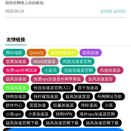
助你在网络上自由移动。
2025-02-10
支持
[0]
反对
[0]
友情链接
网站地图
QuickQ
旋风加速度器
旋风加速
坚果加速器
tiktok加速器
狗急加速器官网
免费vqn外网加速
小蓝鸟
优途加速器官网
风驰加速器
旋风加速器
免费vps加速器外网苹果版
旋风加速度器
快连加速器
快连加速器官网入口
原子加速器
快鸭加速器
快柠檬加速器
旋风加速度器
外网网址导航
软件中心
雷霆加速
狂飙加速器
哔咔漫画
小美
小美vpn
小美加速器
快鸭VPN
海外npv加速器官网
旋风加速官网下载
旋风加速官网下载
旋风加速官网下载